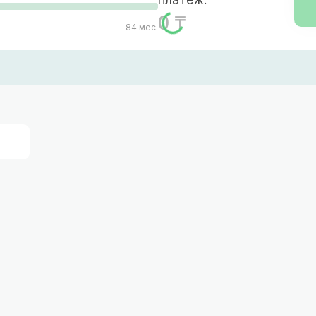
0 ₸
84 мес.