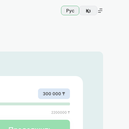
Рус
Қаз
300 000 ₸
2200000 ₸