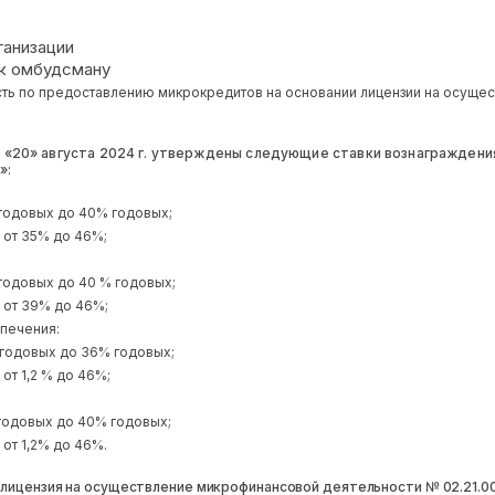
ганизации
к омбудсману
ть по предоставлению микрокредитов на основании лицензии на осуще
 «20» августа 2024 г. утверждены следующие ставки вознагражден
»:
 годовых до 40% годовых;
 от 35% до 46%;
годовых до 40 % годовых;
 от 39% до 46%;
печения:
% годовых до 36% годовых;
от 1,2 % до 46%;
 годовых до 40% годовых;
от 1,2% до 46%.
 лицензия на осуществление микрофинансовой деятельности № 02.21.005